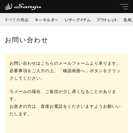
すべての商品
キーホルダー
レザーアイテム
アウトレット
名刺
キーワード
お問い合わせ
すべて
親カテゴリ
キーホルダー
お問い合わせはこちらのメールフォームより承ります。
必要事項をご入力の上、「確認画面へ」ボタンをクリッ
レザーアイテム
子カテゴリ
クしてください。
アウトレット
※メールの場合、ご返信が少し遅くなることがありま
す。
価格帯
お急ぎの方は、直接お電話をくださいますようお願いい
名刺入れ・定期入れ
たします。
～
小銭入れ
並び順