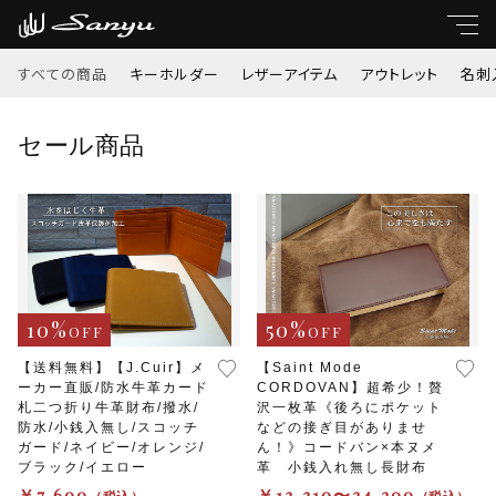
すべての商品
キーホルダー
レザーアイテム
アウトレット
名刺
キーワード
セール商品
すべて
親カテゴリ
キーホルダー
レザーアイテム
子カテゴリ
10%
50%
OFF
OFF
アウトレット
【送料無料】【J.Cuir】メ
【Saint Mode
ーカー直販/防水牛革カード
CORDOVAN】超希少！贅
価格帯
名刺入れ・定期入れ
札二つ折り牛革財布/撥水/
沢一枚革《後ろにポケット
～
防水/小銭入無し/スコッチ
などの接ぎ目がありませ
ガード/ネイビー/オレンジ/
ん！》コードバン×本ヌメ
小銭入れ
ブラック/イエロー
革 小銭入れ無し長財布
￥7,600
￥13,310〜24,200
並び順
（税込）
（税込）