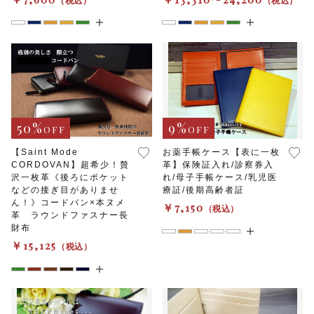
財布
その他
在庫あり
セール
50%
9%
OFF
OFF
【Saint Mode
お薬手帳ケース【表に一枚
CORDOVAN】超希少！贅
革】保険証入れ/診察券入
沢一枚革《後ろにポケット
れ/母子手帳ケース/乳児医
などの接ぎ目がありませ
療証/後期高齢者証
ん！》コードバン×本ヌメ
￥7,150
（税込）
革 ラウンドファスナー長
財布
￥15,125
（税込）