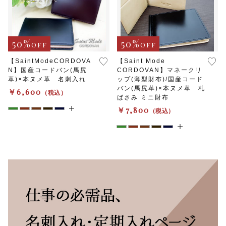
50%
50%
OFF
OFF
【SaintModeCORDOVA
【Saint Mode
N】国産コードバン(馬尻
CORDOVAN】マネークリ
革)×本ヌメ革 名刺入れ
ップ(薄型財布)/国産コード
バン(馬尻革)×本ヌメ革 札
￥6,600
（税込）
ばさみ ミニ財布
￥7,800
（税込）