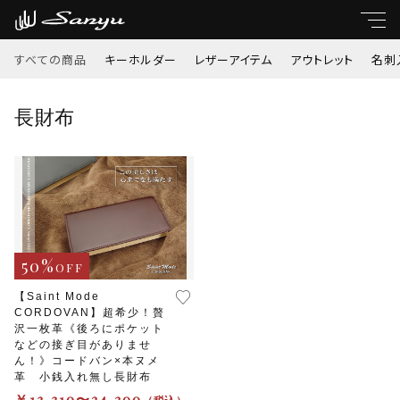
すべての商品
キーホルダー
レザーアイテム
アウトレット
名刺
キーワード
長財布
すべて
親カテゴリ
キーホルダー
レザーアイテム
子カテゴリ
50%
OFF
アウトレット
【Saint Mode
CORDOVAN】超希少！贅
価格帯
名刺入れ・定期入れ
沢一枚革《後ろにポケット
～
などの接ぎ目がありませ
ん！》コードバン×本ヌメ
小銭入れ
革 小銭入れ無し長財布
￥13,310〜24,200
並び順
（税込）