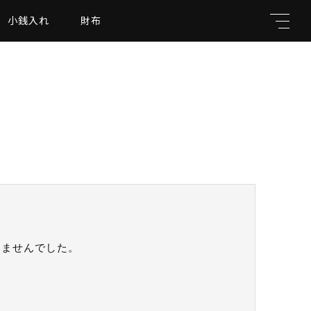
小銭入れ
財布
キーワード
親カテゴリ
りませんでした。