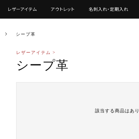
レザーアイテム
アウトレット
名刺入れ・定期入れ
シープ革
レザーアイテム >
シープ革
該当する商品はあ