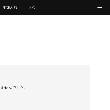
小銭入れ
財布
キーワード
親カテゴリ
りませんでした。